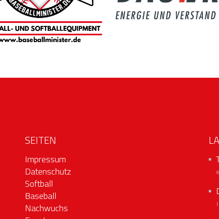
SEITEN
L
Impressum
Datenschutz
Softball
Baseball
Nachwuchs