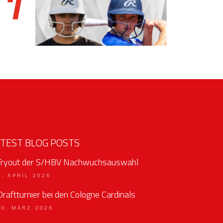
ATEST BLOG POSTS
Tryout der S/HBV Nachwuchsauswahl
6. APRIL 2026
Draftturnier bei den Cologne Cardinals
10. MÄRZ 2026